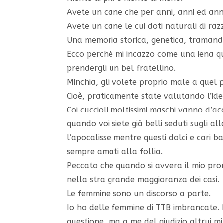
Avete un cane che per anni, anni ed anni
Avete un cane le cui doti naturali di ra
Una memoria storica, genetica, tramandat
Ecco perché mi incazzo come una iena qu
prendergli un bel fratellino.
Minchia, gli volete proprio male a quel
Cioè, praticamente state valutando l’i
Coi cuccioli moltissimi maschi vanno d’
quando voi siete già belli seduti sugli 
l’apocalisse mentre questi dolci e car
sempre amati alla follia.
Peccato che quando si avvera il mio pro
nella stra grande maggioranza dei casi.
Le femmine sono un discorso a parte.
Io ho delle femmine di TTB imbrancate. R
questione, ma a me del giudizio altrui m