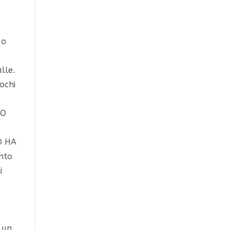
 o
lle.
ochi
RO
O HA
nto
i
e un