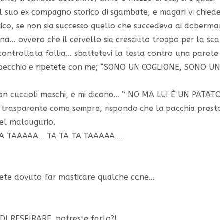
il suo ex compagno storico di sgambate, e magari vi chied
ogico, se non sia successo quello che succedeva ai doberm
a… ovvero che il cervello sia cresciuto troppo per la sca
ontrollata follia… sbattetevi la testa contro una parete
 specchio e ripetete con me; “SONO UN COGLIONE, SONO U
n cuccioli maschi, e mi dicono… “ NO MA LUI È UN PATAT
 e trasparente come sempre, rispondo che la pacchia prest
el malaugurio.
A TA TAAAAA… TA TA TA TAAAAA….
avete dovuto far masticare qualche cane…
I DI RESPIRARE, potreste farlo?!