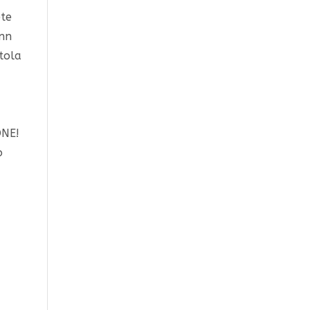
ete
ann
tola
N
ONE!
o