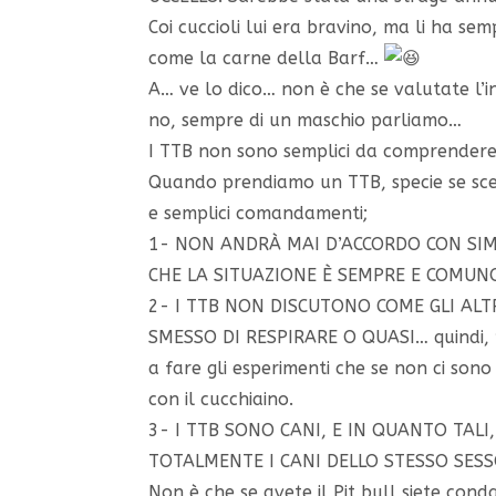
Coi cuccioli lui era bravino, ma li ha se
come la carne della Barf…
A… ve lo dico… non è che se valutate l’i
no, sempre di un maschio parliamo…
I TTB non sono semplici da comprendere, 
Quando prendiamo un TTB, specie se sce
e semplici comandamenti;
1- NON ANDRÀ MAI D’ACCORDO CON SIMIL
CHE LA SITUAZIONE È SEMPRE E COMUN
2- I TTB NON DISCUTONO COME GLI ALT
SMESSO DI RESPIRARE O QUASI… quindi, p
a fare gli esperimenti che se non ci sono i
con il cucchiaino.
3- I TTB SONO CANI, E IN QUANTO TAL
TOTALMENTE I CANI DELLO STESSO SESS
Non è che se avete il Pit bull siete con