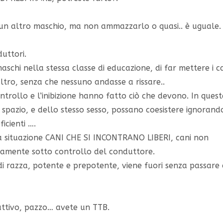
 un altro maschio, ma non ammazzarlo o quasi.. è uguale.
duttori.
aschi nella stessa classe di educazione, di far mettere i ca
ltro, senza che nessuno andasse a rissare..
ontrollo e l’inibizione hanno fatto ciò che devono. In quest
o spazio, e dello stesso sesso, possano coesistere ignorando
icienti ….
a situazione CANI CHE SI INCONTRANO LIBERI, cani non
mente sotto controllo del conduttore.
di razza, potente e prepotente, viene fuori senza passare
ttivo, pazzo… avete un TTB.