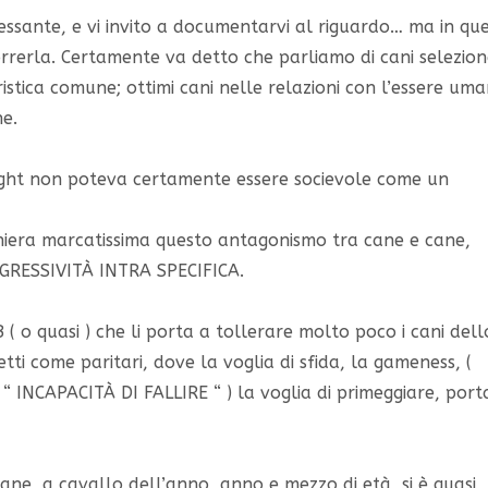
essante, e vi invito a documentarvi al riguardo… ma in qu
rrerla. Certamente va detto che parliamo di cani selezion
istica comune; ottimi cani nelle relazioni con l’essere um
he.
ght non poteva certamente essere socievole come un
?
maniera marcatissima questo antagonismo tra cane e cane,
GGRESSIVITÀ INTRA SPECIFICA.
 ( o quasi ) che li porta a tollerare molto poco i cani dell
etti come paritari, dove la voglia di sfida, la gameness, (
 “ INCAPACITÀ DI FALLIRE “ ) la voglia di primeggiare, port
ne, a cavallo dell’anno, anno e mezzo di età, si è quasi