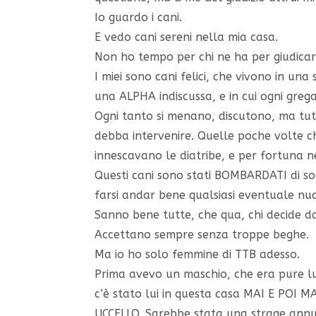
Io guardo i cani.
E vedo cani sereni nella mia casa.
Non ho tempo per chi ne ha per giudicar
I miei sono cani felici, che vivono in una 
una ALPHA indiscussa, e in cui ogni grega
Ogni tanto si menano, discutono, ma tut
debba intervenire. Quelle poche volte c
innescavano le diatribe, e per fortuna n
Questi cani sono stati BOMBARDATI di soci
farsi andar bene qualsiasi eventuale nu
Sanno bene tutte, che qua, chi decide d
Accettano sempre senza troppe beghe.
Ma io ho solo femmine di TTB adesso.
Prima avevo un maschio, che era pure lu
c’è stato lui in questa casa MAI E PO
UCCELLO. Sarebbe stata una strage annu