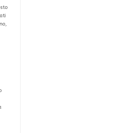
esto
ati
ano,
o
a