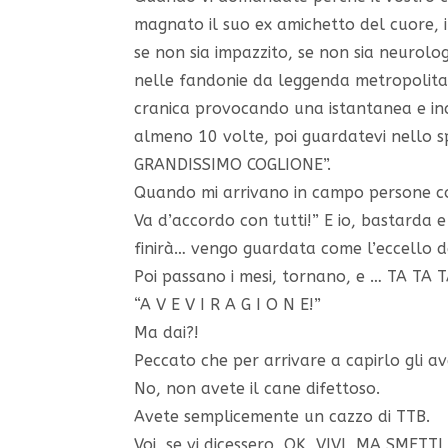
magnato il suo ex amichetto del cuore, 
se non sia impazzito, se non sia neurol
nelle fandonie da leggenda metropolitan
cranica provocando una istantanea e inc
almeno 10 volte, poi guardatevi nello
GRANDISSIMO COGLIONE”.
Quando mi arrivano in campo persone co
Va d’accordo con tutti!” E io, bastarda
finirà… vengo guardata come l’eccello d
Poi passano i mesi, tornano, e … TA T
“A V E V I R A G I O N E!”
Ma dai?!
Peccato che per arrivare a capirlo gli 
No, non avete il cane difettoso.
Avete semplicemente un cazzo di TTB.
Voi, se vi dicessero, OK, VIVI, MA SMETT