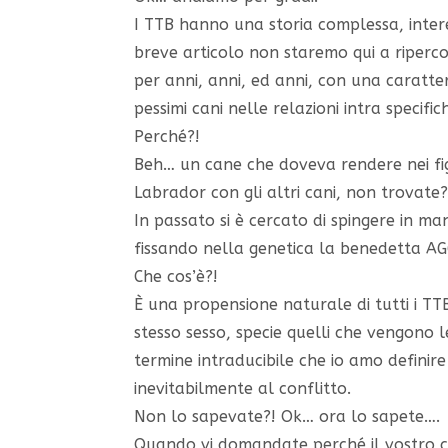
I TTB hanno una storia complessa, inter
breve articolo non staremo qui a riperco
per anni, anni, ed anni, con una caratter
pessimi cani nelle relazioni intra specific
Perché?!
Beh… un cane che doveva rendere nei fi
Labrador con gli altri cani, non trovate
In passato si è cercato di spingere in 
fissando nella genetica la benedetta A
Che cos’è?!
È una propensione naturale di tutti i TTB
stesso sesso, specie quelli che vengono l
termine intraducibile che io amo definire
inevitabilmente al conflitto.
Non lo sapevate?! Ok… ora lo sapete….
Quando vi domandate perché il vostro ca