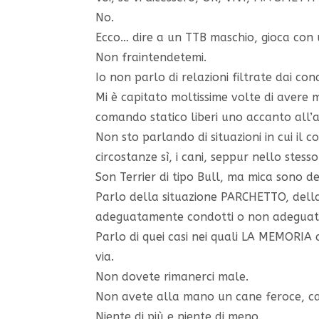
No.
Ecco… dire a un TTB maschio, gioca con
Non fraintendetemi.
Io non parlo di relazioni filtrate dai con
Mi è capitato moltissime volte di avere m
comando statico liberi uno accanto all’a
Non sto parlando di situazioni in cui il c
circostanze sì, i cani, seppur nello stess
Son Terrier di tipo Bull, ma mica sono def
Parlo della situazione PARCHETTO, dell
adeguatamente condotti o non adeguata
Parlo di quei casi nei quali LA MEMORIA 
via.
Non dovete rimanerci male.
Non avete alla mano un cane feroce, ca
Niente di più e niente di meno.