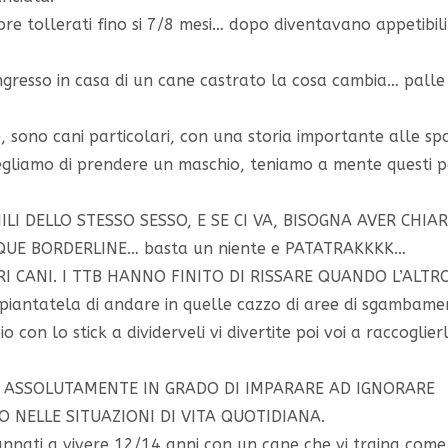
mpre tollerati fino si 7/8 mesi… dopo diventavano appetibili
ngresso in casa di un cane castrato la cosa cambia… palle
sono cani particolari, con una storia importante alle spa
gliamo di prendere un maschio, teniamo a mente questi p
I DELLO STESSO SESSO, E SE CI VA, BISOGNA AVER CHIA
QUE BORDERLINE… basta un niente e PATATRAKKKK…
RI CANI. I TTB HANNO FINITO DI RISSARE QUANDO L’ALTR
iantatela di andare in quelle cazzo di aree di sgambame
o con lo stick a dividerveli vi divertite poi voi a raccoglierl
I, ASSOLUTAMENTE IN GRADO DI IMPARARE AD IGNORARE
O NELLE SITUAZIONI DI VITA QUOTIDIANA.
dannati a vivere 12/14 anni con un cane che vi traina com