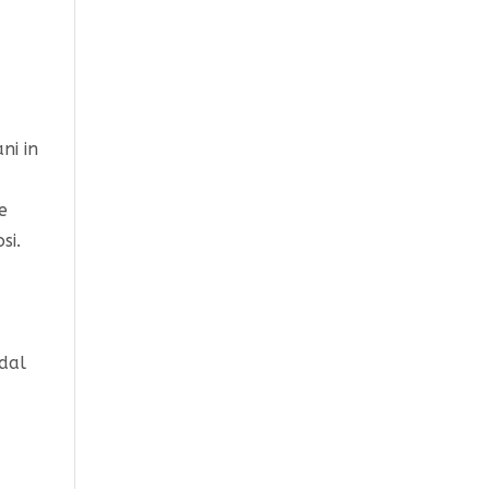
ni in
e
si.
 dal