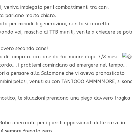
, veniva impiegato per i combattimenti tra cani.
zza parlano molto chiaro.
a per miriadi di generazioni, non la si cancella.
ando voi, maschio di TTB muniti, venite a chiedere se pot
 povero secondo cane!
dea di comprare un cane da far morire dopo 7/8 mesi…
accordo…. i problemi cominciano ad emergere nel tempo…
allori a pensare alla Salomone che vi aveva pronosticato
i bambini pelosi, venuti su con TANTOOO AMMMMORE, si son
nostico, le situazioni prendono una piega davvero tragica
oba aberrante per i puristi appassionati delle razze in
i è sempre fregato zero.